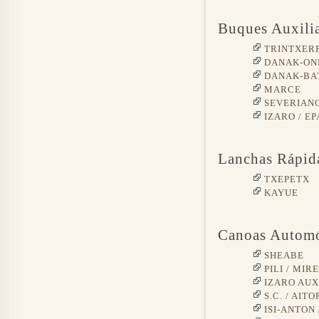
Buques Auxilia
TRINTXER
DANAK-ON
DANAK-BA
MARCE
SEVERIAN
IZARO / EP
Lanchas Rápid
TXEPETX
KAYUE
Canoas Automó
SHEABE
PILI / MI
IZARO AUXI
S.C. / AITO
ISI-ANTO