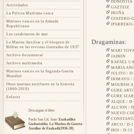
DONOSTIA
Actividades
GAZTEIZ
IRUÑA
La Policia Marítima vasca
GOIZEKO-
Márinos vascos en la Armada
IPARREKO
Republicana
Los carabineros de mar
Dragaminas:
La Marina Auxiliar y el bloqueo de
Bilbao en las revistas ilustradas de 1937
MARI TOY
Archivo documental
JAIMIN
RAFAEL C
Archivo multimedia
MARIA ANG
Marinos vascos en la Segunda Guerra
JULITO / D
Mundial
DOMAYO / 
Otras marinas auxiliares en la historia
MOURISCA 
(1860-2010)
GURE ARTI
GURE IZAR
Enlaces
ALQUE / D-
ALCION / D
Descargate el libro
NUEVO CON
CONSTANTE
Pardo San Gil, Juan:
Euzkadiko
Gudontzidia. La Marina de Guerra
ARCO / D-1
Auxiliar de Euzkadi(1936-39)
IRIS / D-12