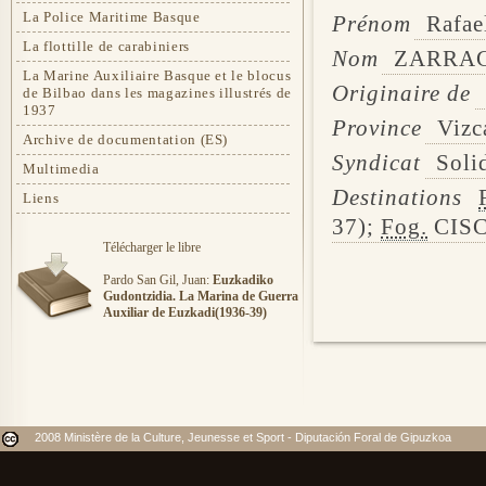
La Police Maritime Basque
Prénom
Rafae
La flottille de carabiniers
Nom
ZARRAG
La Marine Auxiliaire Basque et le blocus
Originaire de
de Bilbao dans les magazines illustrés de
1937
Province
Vizc
Archive de documentation (ES)
Syndicat
Soli
Multimedia
Destinations
Liens
37);
Fog.
CISC
Télécharger le libre
Pardo San Gil, Juan:
Euzkadiko
Gudontzidia. La Marina de Guerra
Auxiliar de Euzkadi(1936-39)
2008 Ministère de la Culture, Jeunesse et Sport - Diputación Foral de Gipuzkoa