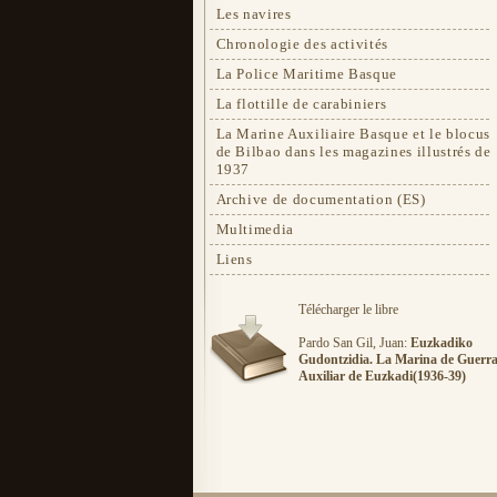
Les navires
Chronologie des activités
La Police Maritime Basque
La flottille de carabiniers
La Marine Auxiliaire Basque et le blocus
de Bilbao dans les magazines illustrés de
1937
Archive de documentation (ES)
Multimedia
Liens
Télécharger le libre
Pardo San Gil, Juan:
Euzkadiko
Gudontzidia. La Marina de Guerr
Auxiliar de Euzkadi(1936-39)